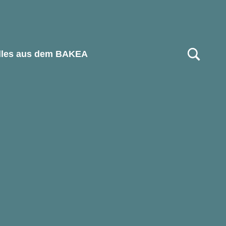
MODALFELD F
lles aus dem BAKEA