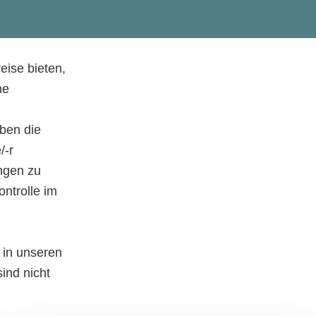
eise bieten,
ne
eben die
/-r
ngen zu
ntrolle im
 in unseren
ind nicht